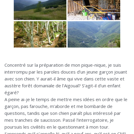
Concentré sur la préparation de mon pique-nique, je suis
interrompu par les paroles douces d’un jeune garçon jouant
avec son chien. Y aurait-il âme qui vive dans cette vaste et
austère forêt domaniale de l’Aigoual? S’agit-il d’un enfant
égaré?
A peine ai-je le temps de mettre mes idées en ordre que le
garçon, pas farouche, m’aborde et me bombarde de
questions, tandis que son chien paraît plus intéressé par
mes tranches de saucisson. Passé l’interrogatoire, je
poursuis les civilités en le questionnant à mon tour.
J’apprends qu’il s’appelle N, qu’il a neuf ans, qu’il est en CM1