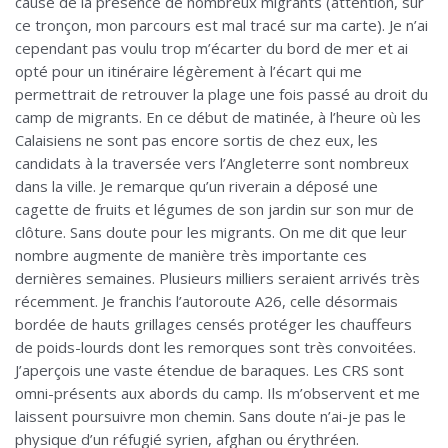
cause de la présence de nombreux migrants (attention, sur
ce tronçon, mon parcours est mal tracé sur ma carte). Je n’ai
cependant pas voulu trop m’écarter du bord de mer et ai
opté pour un itinéraire légèrement à l’écart qui me
permettrait de retrouver la plage une fois passé au droit du
camp de migrants. En ce début de matinée, à l’heure où les
Calaisiens ne sont pas encore sortis de chez eux, les
candidats à la traversée vers l’Angleterre sont nombreux
dans la ville. Je remarque qu’un riverain a déposé une
cagette de fruits et légumes de son jardin sur son mur de
clôture. Sans doute pour les migrants. On me dit que leur
nombre augmente de manière très importante ces
dernières semaines. Plusieurs milliers seraient arrivés très
récemment. Je franchis l’autoroute A26, celle désormais
bordée de hauts grillages censés protéger les chauffeurs
de poids-lourds dont les remorques sont très convoitées.
J’aperçois une vaste étendue de baraques. Les CRS sont
omni-présents aux abords du camp. Ils m’observent et me
laissent poursuivre mon chemin. Sans doute n’ai-je pas le
physique d’un réfugié syrien, afghan ou érythréen.